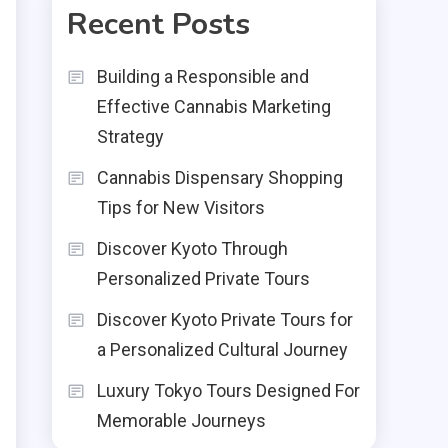
Recent Posts
Building a Responsible and
Effective Cannabis Marketing
Strategy
Cannabis Dispensary Shopping
Tips for New Visitors
Discover Kyoto Through
Personalized Private Tours
Discover Kyoto Private Tours for
a Personalized Cultural Journey
Luxury Tokyo Tours Designed For
Memorable Journeys