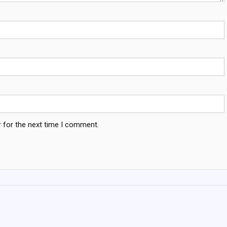
 for the next time I comment.