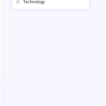
Technology