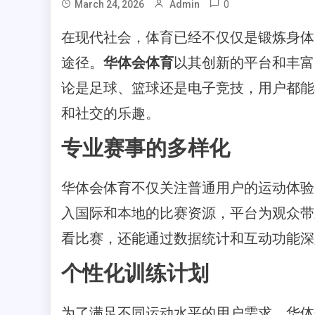
0
March 24, 2026
Admin
在现代社会，体育已经不仅仅是锻炼身体
途径。
华体会体育
以其创新的平台和丰富
论是足球、篮球还是电子竞技，用户都能
和社交的乐趣。
专业赛事的多样化
华体会体育不仅关注普通用户的运动体
入国际和本地的比赛资源，平台为观众带
看比赛，还能通过数据统计和互动功能深
个性化训练计划
为了满足不同运动水平的用户需求，华体